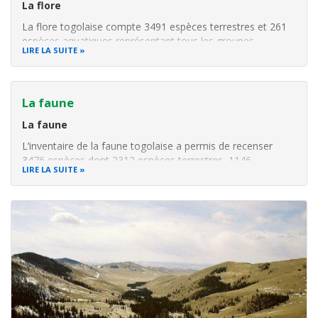
La flore
La flore togolaise compte 3491 espèces terrestres et 261
espèces aquatiques représentant tous les groupes
LIRE LA SUITE
systématiques actuellement recensés sur le territoire
national. Une seule espèce végétale, Phyllanthus rouxii
(Euphorbiaceae) poussant sur les collines ferrugineuses au
Nord de
La faune
La faune
L’inventaire de la faune togolaise a permis de recenser
3476 espèces dont 2312 espèces terrestres, 1146
LIRE LA SUITE
aquatiques et 18 espèces terrestres domestiques
(Mammifères, Oiseaux) ; trois espèces d’amphibies sont
endémiques au Togo. Il s’agit de : Conraua derooi dans les
forêts semi-décidues