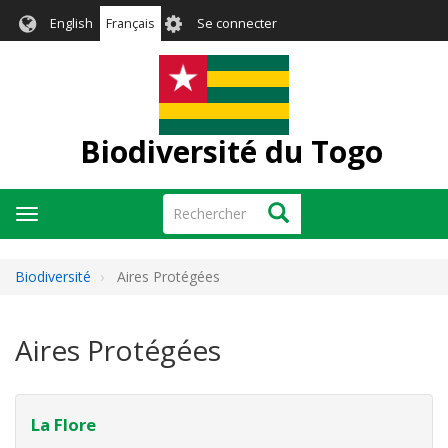
Aller
User
English
Français
Se connecter
au
account
contenu
menu
principal
Biodiversité du Togo
Rechercher
Rechercher
Toggle
navigation
Biodiversité
Aires Protégées
Aires Protégées
La Flore