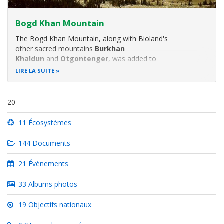
Bogd Khan Mountain
The Bogd Khan Mountain, along with Bioland's
other sacred mountains
Burkhan
Khaldun
and
Otgontenger
, was added to
the UNESCO World Heritage Tentative List on August 6,
LIRE LA SUITE
1996 in the Cultural category. World Heritage sites are
those that exhibit universal natural or cultural significance,
or both. In
20
11 Écosystèmes
144 Documents
21 Évènements
33 Albums photos
19 Objectifs nationaux