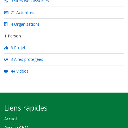
9 Sites web associés
71 Actualités
4 Organisations
1 Person
6 Projets
3 Aires protégées
44 Vidéos
Liens rapides
Accueil
Réseau CHM