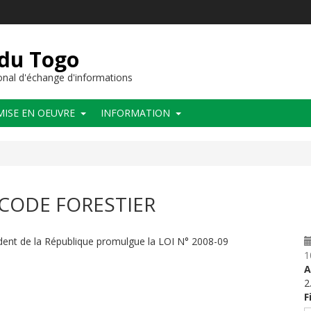
 du Togo
nal d'échange d'informations
MISE EN OEUVRE
INFORMATION
 CODE FORESTIER
ident de la République promulgue la LOI N° 2008-09
1
A
2
F