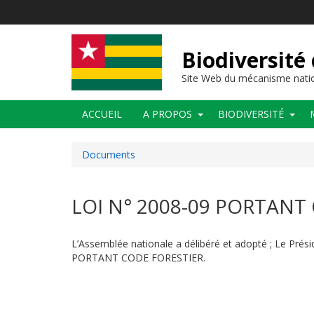
Aller
au
contenu
principal
Biodiversité
Site Web du mécanisme natio
Main
ACCUEIL
A PROPOS
BIODIVERSITÉ
navigation
Documents
LOI N° 2008-09 PORTANT
L’Assemblée nationale a délibéré et adopté ; Le Prés
PORTANT CODE FORESTIER.