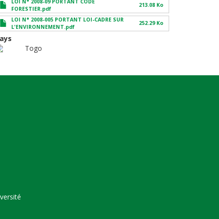
LOI N° 2008-09 PORTANT CODE
213.08 Ko
FORESTIER.pdf
LOI N° 2008-005 PORTANT LOI-CADRE SUR
252.29 Ko
L'ENVIRONNEMENT.pdf
ays
Togo
versité