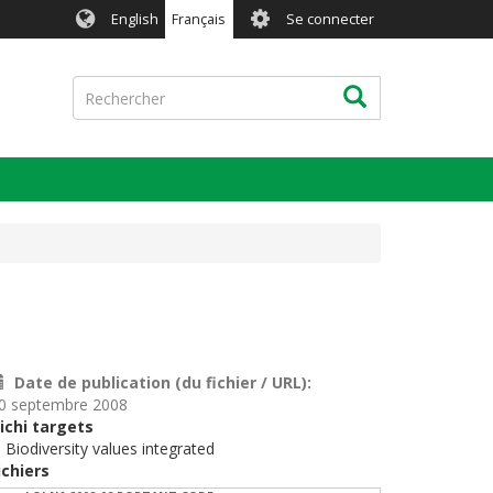
User
English
Français
Se connecter
account
menu
Rechercher
Rechercher
Date de publication (du fichier / URL)
0 septembre 2008
ichi targets
. Biodiversity values integrated
ichiers