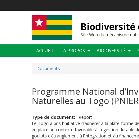
Aller
au
contenu
principal
Biodiversité
Site Web du mécanisme natio
Main
ACCUEIL
A PROPOS
BIODIVERSITÉ
navigation
Documents
Programme National d’Inv
Naturelles au Togo (PNIE
Type de document
Report
Le Togo a pris l’initiative d’adhérer à la plate-forme 
en place un contexte favorable à la gestion durable d
goulots d’étranglement à l’intégration et au financem