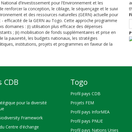
ational d’Investissement pour l’Environnement et les
a
renforcer la conception, le ciblage, le séquençage et le suivi
t
nvironnement et des ressources naturelles (GERN) actuelle pour
F
oût - efficacité de la GERN au Togo. Cette approche programme
s domaines : (i) utilisation plus efficace des dépenses
stants ; (ii) mobilisation de fonds supplémentaires et prise en
P
 la pauvreté, les budgets nationaux, les stratégies
politiques, institutions, projets et programmes en faveur de la
s CDB
Togo
Profil pays CDB
atégique pour la diversité
Projets FEM
que
Profil pays InforMEA
Biodiversity Framework
Profil pays PNUE
du Centre d'échange
Profil pays Nations Unies