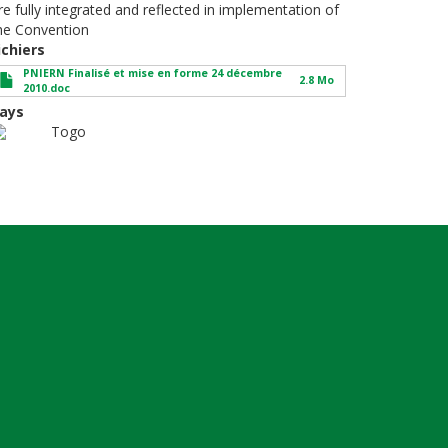
re fully integrated and reflected in implementation of
he Convention
ichiers
PNIERN Finalisé et mise en forme 24 décembre
2.8 Mo
2010.doc
ays
Togo