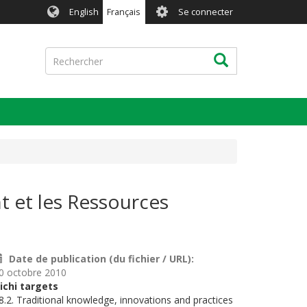
User
English
Français
Se connecter
account
menu
Rechercher
Rechercher
 et les Ressources
Date de publication (du fichier / URL)
0 octobre 2010
ichi targets
8.2. Traditional knowledge, innovations and practices