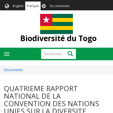
Aller
User
English
Français
Se connecter
au
account
contenu
menu
principal
Biodiversité du Togo
Rechercher
Rechercher
Toggle
navigation
Documents
QUATRIEME RAPPORT
NATIONAL DE LA
CONVENTION DES NATIONS
UNIES SUR LA DIVERSITE