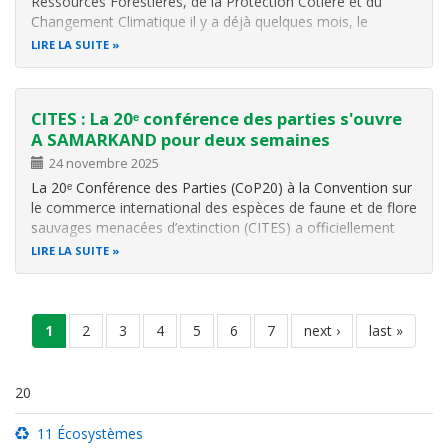
Ressources Forestières, de la Protection Côtière et du
Changement Climatique il y a déjà quelques mois, le
professeur Kokoroko Komlan Dodzi imprime une nouvelle
LIRE LA SUITE
dynamique à l’action environnementale au Togo. Une vision
ambitieuse, alignée sur l…
CITES : La 20ᵉ conférence des parties s'ouvre
A SAMARKAND pour deux semaines
24 novembre 2025
La 20ᵉ Conférence des Parties (CoP20) à la Convention sur
le commerce international des espèces de faune et de flore
sauvages menacées d’extinction (CITES) a officiellement
démarré ce lundi 24 novembre 2025 à Samarkand, en
LIRE LA SUITE
Ouzbékistan. Jusqu’au 5 décembre 2025, près de 184
Parties, organisations…
Pagination
page
1
page
2
page
3
page
4
page
5
page
6
page
7
page
next ›
dernière
last »
courante
suivante
page
20
11 Écosystèmes