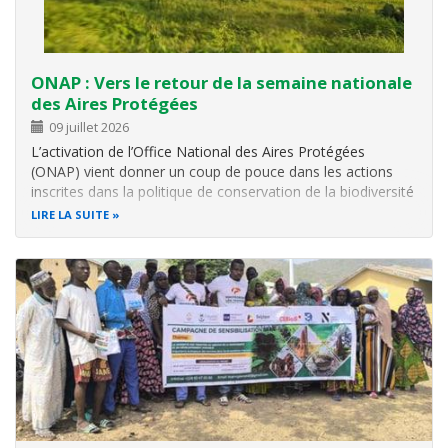
ONAP : Vers le retour de la semaine nationale
des Aires Protégées
09 juillet 2026
L’activation de l’Office National des Aires Protégées
(ONAP) vient donner un coup de pouce dans les actions
inscrites dans la politique de conservation de la biodiversité
au Togo. Institué en octobre 2023 comme établissement
LIRE LA SUITE
public doté d’une autonomie administrative et financière,
l’ONAP est appelé…