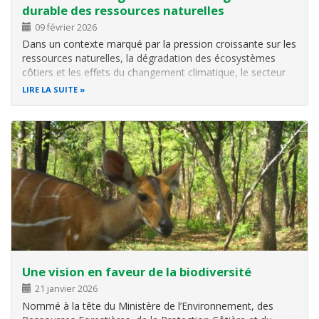
durable des ressources naturelles
09 février 2026
Dans un contexte marqué par la pression croissante sur les
ressources naturelles, la dégradation des écosystèmes
côtiers et les effets du changement climatique, le secteur
de l’artisanat a besoin d’un nouveau souffle. Afin de rendre
LIRE LA SUITE
les métiers de l’artisanat plus durables, l’association
Femmes…
Une vision en faveur de la biodiversité
21 janvier 2026
Nommé à la tête du Ministère de l’Environnement, des