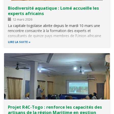
Biodiversité aquatique : Lomé accueille les
experts africains
12 mars 2026
La capitale togolaise abrite depuis le mardi 10 mars une
rencontre consacrée à la formation des experts et
consultants de quinze pays membres de l’Union africaine
sur les instruments internationaux relatifs à la conservation
LIRE LA SUITE
de la biodiversité aquatique. Les travaux, organisés par le
Bureau…
Projet R4C-Togo : renforce les capacités des
artisans de la région Maritime en gestion