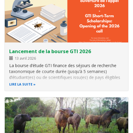
Lancement de la bourse GTI 2026
13 avril 2026
La bourse d’étude GTI finance des séjours de recherche
taxonomique de courte durée (jusqu’à 5 semaines)
d’étudiant(es) ou de scientifiques issu(es) de pays éligibles
dans un centre belge d’expertise taxonomique. Date limite
LIRE LA SUITE
de dépôt des candidatures est : 22 mai 2026 Sélection des
candidat(es) aura…