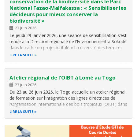
conservation de la biodiversité dans le Parc
National Fazao-Malfakassa : « Sensibiliser les
décideurs pour mieux conserver la
biodiversité »
23 juin 2026
Le jeudi 29 janvier 2026, une séance de sensibilisation s’est
tenue à la Direction régionale de l’Environnement à Sokodé
dans le cadre du projet intitulé « La diversité des termites
au service de la biodiversité et du développement durable »
LIRE LA SUITE
. Cette activité a réuni plusieurs autorités…
Atelier régional de l'OIBT à Lomé au Togo
23 juin 2026
Du 23 au 26 juin 2026, le Togo accueille un atelier régional
de formation sur l’intégration des lignes directrices de
l’Organisation internationale des bois tropicaux (OIBT) dans
les projets de restauration des paysages forestiers. Cette
LIRE LA SUITE
rencontre réunit des représentants de 14 pays africains…