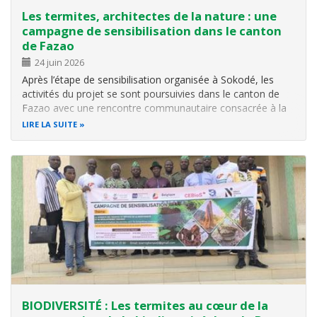
Les termites, architectes de la nature : une
campagne de sensibilisation dans le canton
de Fazao
24 juin 2026
Après l’étape de sensibilisation organisée à Sokodé, les
activités du projet se sont poursuivies dans le canton de
Fazao avec une rencontre communautaire consacrée à la
valorisation du rôle écologique des termites et de leur
LIRE LA SUITE
contribution à la fertilité des sols. Cette séance de
sensibilisation a…
BIODIVERSITÉ : Les termites au cœur de la