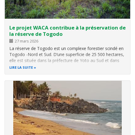
Le projet WACA contribue à la préservation de
la réserve de Togodo
27 mars 2026
La réserve de Togodo est un complexe forestier scindé en
Togodo -Nord et Sud. D’une superficie de 25 500 hectares,
elle est située dans la préfecture de Yoto au Sud et dans
celle de Haho au Nord. Elle est entourée de plusieurs
LIRE LA SUITE
villages dont les communautés sont en majorité des
agriculteurs. D’où le…