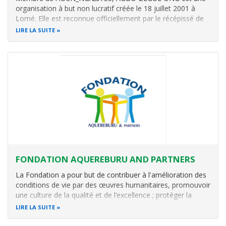
organisation à but non lucratif créée le 18 juillet 2001 à
Lomé. Elle est reconnue officiellement par le récépissé de
déclaration N°0791/MISD-SG-DAPSC-DSC du 1er août
LIRE LA SUITE
2003.
Missions
L’organisation AGBO-ZEGUE a pour mission d’apporter un
appui
FONDATION AQUEREBURU AND PARTNERS
La Fondation a pour but de contribuer à l'amélioration des
conditions de vie par des œuvres humanitaires, promouvoir
une culture de la qualité et de l’excellence ; protéger la
biodiversité et surtout les écosystèmes fragiles comme les
LIRE LA SUITE
mangroves, etc.