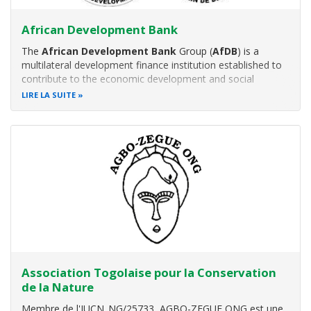
African Development Bank
The
African Development Bank
Group (
AfDB
) is a
multilateral development finance institution established to
contribute to the economic development and social
progress of African countries.
LIRE LA SUITE
Association Togolaise pour la Conservation
de la Nature
Membre de l'IUCN_NG/25733,
AGBO-ZEGUE ONG est une