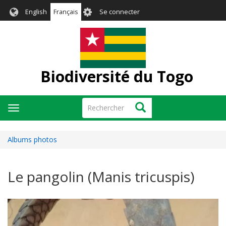
Aller
User
English
Français
Se connecter
au
account
contenu
menu
principal
Biodiversité du Togo
Rechercher
Rechercher
Toggle
navigation
Albums photos
Le pangolin (Manis tricuspis)