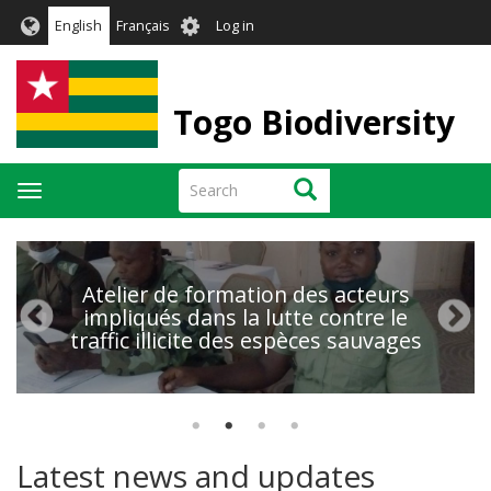
Skip
User
English
Français
Log in
to
account
main
menu
content
Togo Biodiversity
Search
Search
Toggle
navigation
Atelier de formation des acteurs
impliqués dans la lutte contre le
traffic illicite des espèces sauvages
Latest news and updates