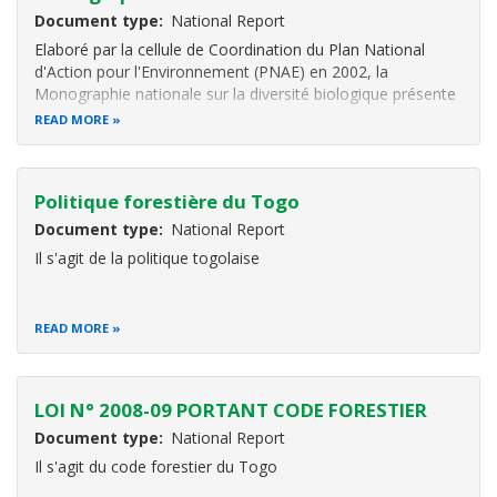
Document type
National Report
Elaboré par la cellule de Coordination du Plan National
d'Action pour l'Environnement (PNAE) en 2002, la
Monographie nationale sur la diversité biologique présente
un panorama de l'état et des tendances de la biodiversité
READ MORE
au Togo. Il fournit également de l'information sur les
principales menaces
Politique forestière du Togo
Document type
National Report
Il s'agit de la politique togolaise
READ MORE
LOI N° 2008-09 PORTANT CODE FORESTIER
Document type
National Report
Il s'agit du code forestier du Togo