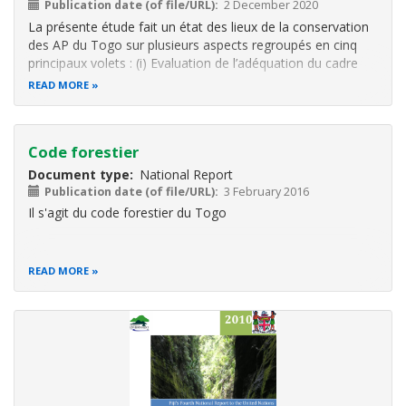
Publication date (of file/URL)
2 December 2020
La présente étude fait un état des lieux de la conservation
des AP du Togo sur plusieurs aspects regroupés en cinq
principaux volets : (i) Evaluation de l’adéquation du cadre
juridico institutionnel du système d’AP au regard des enjeux
READ MORE
de conservation ; (ii) Diagnostic socio-économique du
système d
Code forestier
Document type
National Report
Publication date (of file/URL)
3 February 2016
Il s'agit du code forestier du Togo
READ MORE