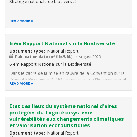
Stratégie nationale de biodiversité
READ MORE
6 èm Rapport National sur la Biodiversité
Document type
National Report
Publication date (of file/URL)
4 August 2023
6 èm Rapport National sur la Biodiversité
Dans le cadre de la mise en œuvre de la Convention sur la
Diversité Biologique (CDB), le ministère de l’Environnement
READ MORE
et des Ressources forestières (MERF) a validé le sixième
rapport national sur la CDB. Le directeur de cabinet M.
Kodjo Kudadzé a procédé
Etat des lieux du système national d'aires
protégées du Togo: écosystème
vulnérabilités aux changements climatiques
et valorisation écotouristiques
Document type
National Report