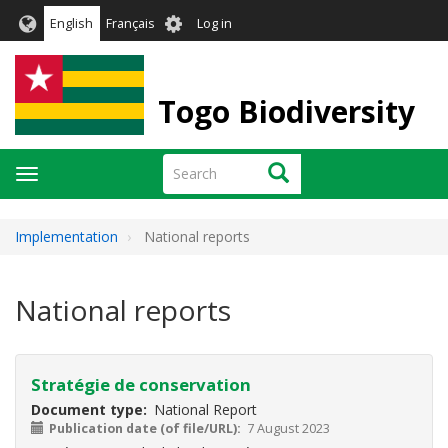
Skip
User
English
Français
Log in
to
account
main
menu
content
Togo Biodiversity
Search
Search
Toggle
navigation
Implementation
National reports
National reports
Stratégie de conservation
Document type
National Report
Publication date (of file/URL)
7 August 2023