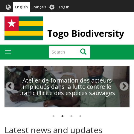
Skip
User
English
Français
Log in
to
account
main
menu
content
Togo Biodiversity
Search
Search
Toggle
navigation
Atelier de formation des acteurs
impliqués dans la lutte contre le
traffic illicite des espèces sauvages
Latest news and updates