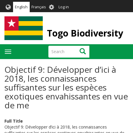
Skip
User
English
Français
Log in
to
account
main
menu
content
Togo Biodiversity
Search
Search
Toggle
navigation
Objectif 9: Développer d’ici à
2018, les connaissances
suffisantes sur les espèces
exotiques envahissantes en vue
de me
Full Title
Objectif 9: Développer d’ici à 2018, les connaissances
suffisantes sur les espèces exotiques envahissantes en vue de