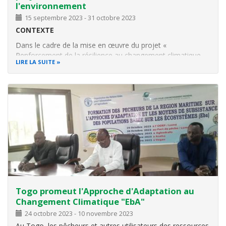
l'environnement
15 septembre 2023
-
31 octobre 2023
CONTEXTE
Dans le cadre de la mise en œuvre du projet «
Renforcement de la résilience au changement climatique
LIRE LA SUITE
des communautés côtières du Togo (R4C-Togo) », financé
par le Fonds pour l’environnement mondial (FEM) via
l’Organisation des Nations Unies pour l’alimentation et
l’agriculture (FAO), il
Togo promeut l'Approche d'Adaptation au
Changement Climatique "EbA"
24 octobre 2023
-
10 novembre 2023
Au Togo, les pêcheurs et autres utilisateurs des ressources