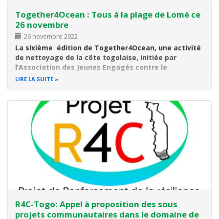
Biodiversité
Together4Ocean : Tous à la plage de Lomé ce
Concours courts métrages
26 novembre
26 novembre 2022
Dans le cadre de la 2ème Conférence Internationale sur la
La sixième édition de Together4Ocean, une activité
Biodiversité dans le Bassin du Congo qui se tiendra du 6 au
de nettoyage de la côte togolaise, initiée par
10 mars 2023, le programme
CEBioS
et le
Centre de
l’Association des Jeunes Engagés contre le
Surveillance de la
Changement Climatique (AJECC) sera effective ce
LIRE LA SUITE
samedi 26 novembre 2022 à 6h30 à la plage de Lomé
en face de l’ancienne présidence
.
Lancée le 8 juin 2022
R4C-Togo: Appel à proposition des sous
projets communautaires dans le domaine de