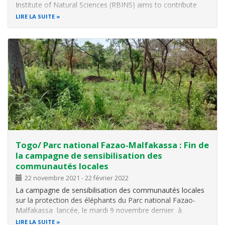
Institute of Natural Sciences (RBINS) aims to contribute
through its programme
CEBioS
to a better knowledge of
LIRE LA SUITE
biodiversity linked to sustainable development and to reach
a better implementation of
Togo/ Parc national Fazao-Malfakassa : Fin de
la campagne de sensibilisation des
communautés locales
22 novembre 2021
-
22 février 2022
La campagne de sensibilisation des communautés locales
sur la protection des éléphants du Parc national Fazao-
Malfakassa lancée, le mardi 9 novembre dernier à
Hèzoudè, à 30 km au sud-ouest de Sotouboua a pris fin
LIRE LA SUITE