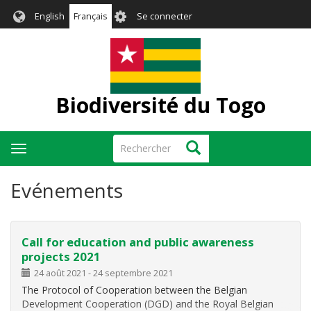
Aller
User
English
Français
Se connecter
au
account
contenu
menu
principal
Biodiversité du Togo
Rechercher
Rechercher
Toggle
navigation
Evénements
Call for education and public awareness
projects 2021
24 août 2021
-
24 septembre 2021
The Protocol of Cooperation between the Belgian
Development Cooperation (DGD) and the Royal Belgian