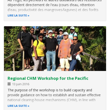
dépendent directement de l'eau (cours d’eau, rétention
d'eau, productivité des mangroves/lagunes) et des forêts
(bois énergie, produits de la cueillette, produits forestiers
LIRE LA SUITE
non ligneux…).
Ces écosystèmes sont fortement dégradés, en
Regional CHM Workshop for the Pacific
13 juin 2016
The purpose of the workshop is to build capacity and
provide guidance on how to establish and sustain effective
national clearing‑house mechanisms (CHM), in line with
decision X/15 and in support of the national biodiversity
LIRE LA SUITE
strategies and action plans (NBSAPs).