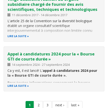
subsidiaire chargé de fournir des avis
scientifiques, techniques et technologiques
11 décembre 2017
-
14 décembre 2017
L'article 25 de la Convention sur la diversité biologique
établit un organe consultatif scientifique
intergouvernemental à composition non limitée connu
sous le nom d'Organe subsidiaire chargé de fournir des avis
LIRE LA SUITE
scientifiques, techniques et technologiques (OSASTT), pour
donner à la Conférence des
Appel à candidatures 2024 pour la « Bourse
GTI de courte durée »
14 septembre 2024
-
27 septembre 2024
Ca y est, il est lancé! L'
appel à candidatures 2024 pour
la « Bourse GTI de courte durée ».
Pour toutes informations concernant la bourse,
LIRE LA SUITE
prière visite le lien suivant:
https://forms.office.com/Pages/ResponsePage.aspx?
id=XdOoTXK0nEGeFWZXhqrb
Pagination
page
1
page
2
page
3
page
next ›
dernière
last »