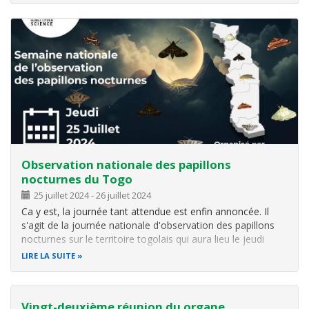
Observation nationale des papillons
nocturnes du Togo
25 juillet 2024
-
26 juillet 2024
Ca y est, la journée tant attendue est enfin annoncée. Il
s'agit de la journée nationale d'observation des papillons
nocturnes sur le territoire togolais qui aura lieu le jeudi
prochain, 25 juillet 2024 à l'université de Lomé. Nous
LIRE LA SUITE
sommes tous invités à les observer, les admirer et les
photographier
Vingt-deuxième réunion du organe