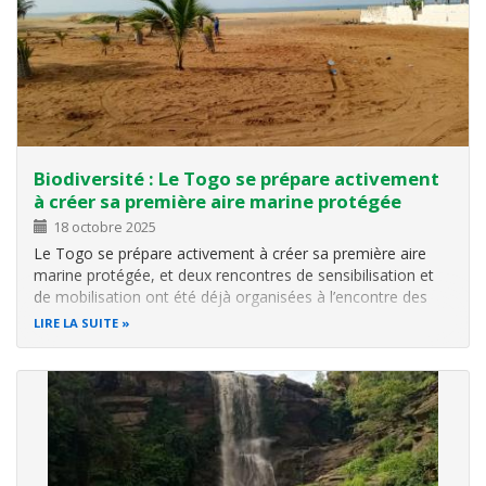
Biodiversité : Le Togo se prépare activement
à créer sa première aire marine protégée
18 octobre 2025
Le Togo se prépare activement à créer sa première aire
marine protégée, et deux rencontres de sensibilisation et
de mobilisation ont été déjà organisées à l’encontre des
acteurs impliqués. Ces rencontres, initiées par le ministère
LIRE LA SUITE
de l’environnement et des ressources forestières, se sont
déroulées…