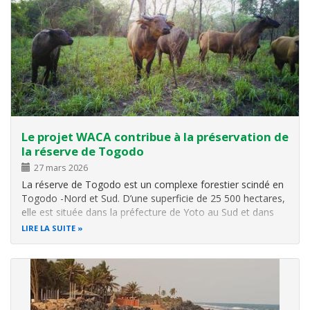
Le projet WACA contribue à la préservation de
la réserve de Togodo
27 mars 2026
La réserve de Togodo est un complexe forestier scindé en
Togodo -Nord et Sud. D’une superficie de 25 500 hectares,
elle est située dans la préfecture de Yoto au Sud et dans
celle de Haho au Nord. Elle est entourée de plusieurs
LIRE LA SUITE
villages dont les communautés sont en majorité des
agriculteurs. D’où le…