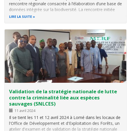
rencontre régionale consacrée à l’élaboration d’une base de
données intégrée sur la biodiversité. La rencontre initiée
par l’Observatoire pour la Biodiversité et les aires
LIRE LA SUITE
protégées en Afrique de l’Ouest (OBAPAO) réunit les
experts de 16 pays…
Validation de la stratégie nationale de lutte
contre la criminalité liée aux espèces
sauvages (SNLCES)
11 avril 2024
Il se tient les 11 et 12 avril 2024 à Lomé dans les locaux de
l'Office de Développement et d'Exploitation des Forêts, un
atelier d'examen et de validation de la stratégie nationale