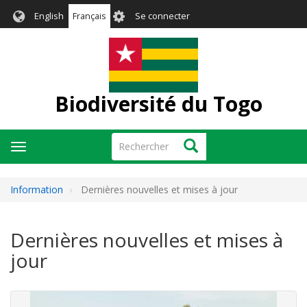
Aller
User
English
Français
Se connecter
au
account
contenu
menu
principal
Biodiversité du Togo
Rechercher
Rechercher
Toggle
navigation
Information
Dernières nouvelles et mises à jour
Dernières nouvelles et mises à
jour