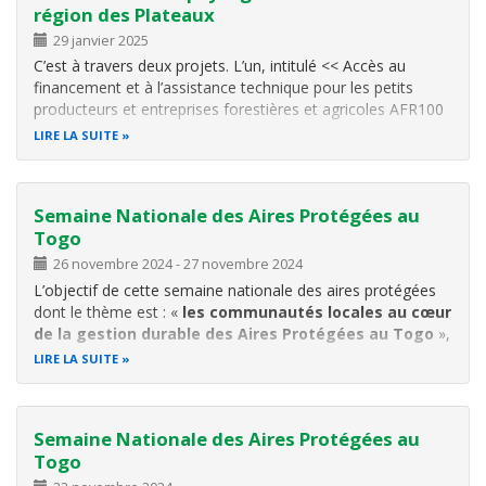
région des Plateaux
29 janvier 2025
C’est à travers deux projets. L’un, intitulé << Accès au
financement et à l’assistance technique pour les petits
producteurs et entreprises forestières et agricoles AFR100
Togo/GER/BMZ >>, est officiellement mis en branle au
LIRE LA SUITE
cours d’une rencontre tenue les 21et 22 janvier 2025 à
Kpalimé. Le même…
Semaine Nationale des Aires Protégées au
Togo
26 novembre 2024
-
27 novembre 2024
L’objectif de cette semaine nationale des aires protégées
dont le thème est : «
les communautés locales au cœur
de la gestion durable des Aires Protégées au Togo
»,
vise à susciter davantage l’adhésion des parties prenantes
LIRE LA SUITE
à la gestion durable des Aires Protégées en vue d’accroître
leur
Semaine Nationale des Aires Protégées au
Togo