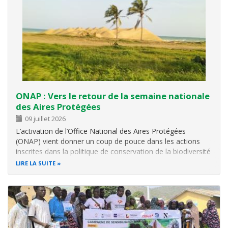
ONAP : Vers le retour de la semaine nationale
des Aires Protégées
09 juillet 2026
L’activation de l’Office National des Aires Protégées
(ONAP) vient donner un coup de pouce dans les actions
inscrites dans la politique de conservation de la biodiversité
au Togo. Institué en octobre 2023 comme établissement
LIRE LA SUITE
public doté d’une autonomie administrative et financière,
l’ONAP est appelé…