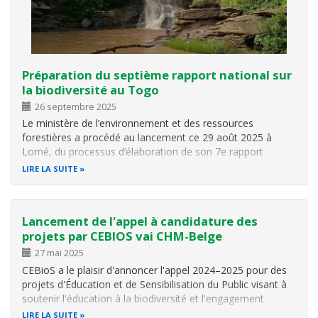
Préparation du septième rapport national sur
la biodiversité au Togo
26 septembre 2025
Le ministère de l’environnement et des ressources
forestières a procédé au lancement ce 29 août 2025 à
Lomé, du processus d’élaboration de son 7e rapport
national sur la diversité biologique, comptant pour la
LIRE LA SUITE
période 2021-2025. Ce rapport qui est une exigence vis-à-
vis de la Convention sur la…
Lancement de l'appel à candidature des
projets par CEBIOS vai CHM-Belge
27 mai 2025
CEBioS a le plaisir d'annoncer l'appel 2024–2025 pour des
projets d'Éducation et de Sensibilisation du Public visant à
soutenir l'éducation à la biodiversité et l'engagement
citoyen dans les pays partenaires de la Coopération belge
LIRE LA SUITE