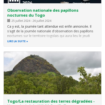
Observation nationale des papillons
nocturnes du Togo
25 juillet 2024
-
26 juillet 2024
Ca y est, la journée tant attendue est enfin annoncée. Il
s'agit de la journée nationale d'observation des papillons
nocturnes sur le territoire togolais qui aura lieu le jeudi
prochain, 25 juillet 2024 à l'université de Lomé. Nous
LIRE LA SUITE
sommes tous invités à les observer, les admirer et les
photographier
Togo/La restauration des terres dégradées -