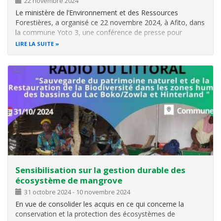
22 novembre 2024
Le ministère de l’Environnement et des Ressources
Forestières, a organisé ce 22 novembre 2024, à Afito, dans
la commune Yoto 3, une conférence de presse pour
annoncer la tenue, les 26 et 27 novembre prochains, à
LIRE LA SUITE
Lomé, de la première édition de la Semaine Nationale des
Aires Protégées (SNAP).
Plac
Sensibilisation sur la gestion durable des
écosystème de mangrove
31 octobre 2024
-
10 novembre 2024
En vue de consolider les acquis en ce qui concerne la
conservation et la protection des écosystèmes de