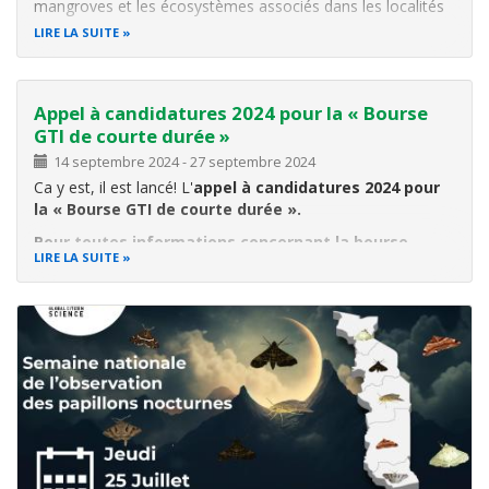
mangroves et les écosystèmes associés dans les localités
du lac Boko-Zowla, des actions de sensibilisation ont été
LIRE LA SUITE
initiées depuis leur restauration grâce au financement de la
Banque Mondiale à
Appel à candidatures 2024 pour la « Bourse
GTI de courte durée »
14 septembre 2024
-
27 septembre 2024
Ca y est, il est lancé! L'
appel à candidatures 2024 pour
la « Bourse GTI de courte durée ».
Pour toutes informations concernant la bourse,
LIRE LA SUITE
prière visite le lien suivant:
https://forms.office.com/Pages/ResponsePage.aspx?
id=XdOoTXK0nEGeFWZXhqrb