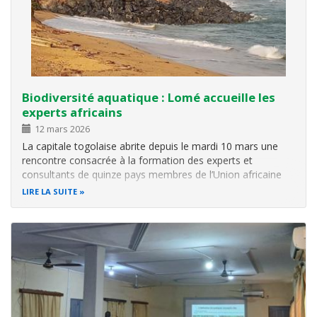
Biodiversité aquatique : Lomé accueille les
experts africains
12 mars 2026
La capitale togolaise abrite depuis le mardi 10 mars une
rencontre consacrée à la formation des experts et
consultants de quinze pays membres de l’Union africaine
sur les instruments internationaux relatifs à la conservation
LIRE LA SUITE
de la biodiversité aquatique. Les travaux, organisés par le
Bureau…