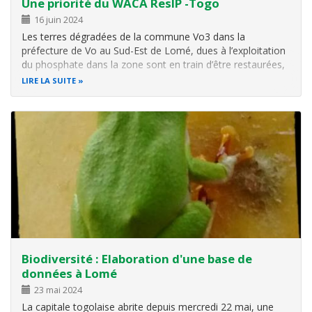
Une priorité du WACA ResIP -Togo
16 juin 2024
Les terres dégradées de la commune Vo3 dans la
préfecture de Vo au Sud-Est de Lomé, dues à l’exploitation
du phosphate dans la zone sont en train d’être restaurées,
grâce au projet d’investissement de résilience des zones
LIRE LA SUITE
côtières en Afrique de l’Ouest (WACA ResIP). L’appui du
projet à cette…
Biodiversité : Elaboration d'une base de
données à Lomé
23 mai 2024
La capitale togolaise abrite depuis mercredi 22 mai, une