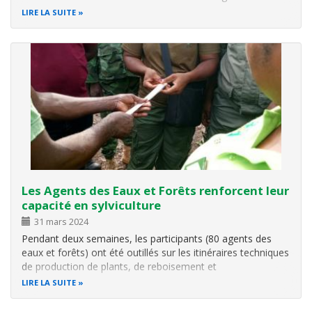
de lutte contre la criminalité liée aux espèces de sauvages
LIRE LA SUITE
(SNLCES). En effet, la criminalité liée aux espèces…
Les Agents des Eaux et Forêts renforcent leur
capacité en sylviculture
31 mars 2024
Pendant deux semaines, les participants (80 agents des
eaux et forêts) ont été outillés sur les itinéraires techniques
de production de plants, de reboisement et
d'agroforesterie afin de contribuer, en symbiose avec les
LIRE LA SUITE
communautés, à la double ambition du gouvernement
togolais de porter le taux de…