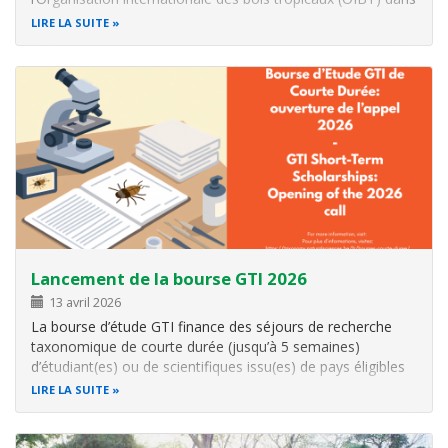
les projets de restauration des paysages forestiers. Cette
LIRE LA SUITE
rencontre réunit des représentants de 14 pays africains…
Lancement de la bourse GTI 2026
13 avril 2026
La bourse d’étude GTI finance des séjours de recherche
taxonomique de courte durée (jusqu’à 5 semaines)
d’étudiant(es) ou de scientifiques issu(es) de pays éligibles
dans un centre belge d’expertise taxonomique. Date limite
LIRE LA SUITE
de dépôt des candidatures est : 22 mai 2026 Sélection des
candidat(es) aura…