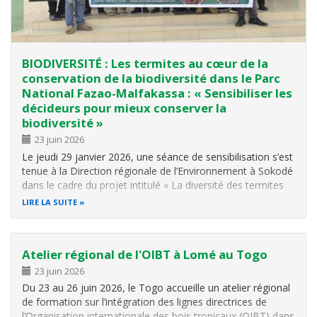
BIODIVERSITÉ : Les termites au cœur de la
conservation de la biodiversité dans le Parc
National Fazao-Malfakassa : « Sensibiliser les
décideurs pour mieux conserver la
biodiversité »
23 juin 2026
Le jeudi 29 janvier 2026, une séance de sensibilisation s’est
tenue à la Direction régionale de l’Environnement à Sokodé
dans le cadre du projet intitulé « La diversité des termites
au service de la biodiversité et du développement durable »
LIRE LA SUITE
. Cette activité a réuni plusieurs autorités…
Atelier régional de l'OIBT à Lomé au Togo
23 juin 2026
Du 23 au 26 juin 2026, le Togo accueille un atelier régional
de formation sur l’intégration des lignes directrices de
l’Organisation internationale des bois tropicaux (OIBT) dans