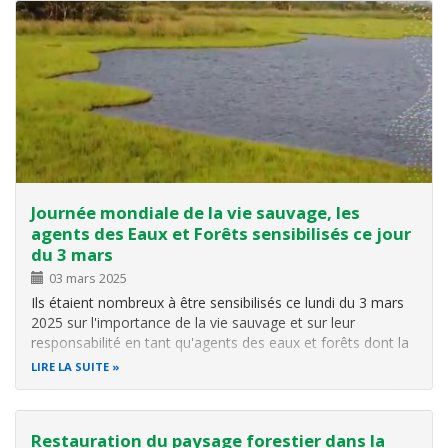
Journée mondiale de la vie sauvage, les
agents des Eaux et Forêts sensibilisés ce jour
du 3 mars
03 mars 2025
Ils étaient nombreux à être sensibilisés ce lundi du 3 mars
2025 sur l'importance de la vie sauvage et sur leur
responsabilité en tant qu'agents des eaux et forêts dont la
première mission est la conservation de la biodiversité à
LIRE LA SUITE
travers la protection de l'environnement. Il est plus
qu'important qu…
Restauration du paysage forestier dans la