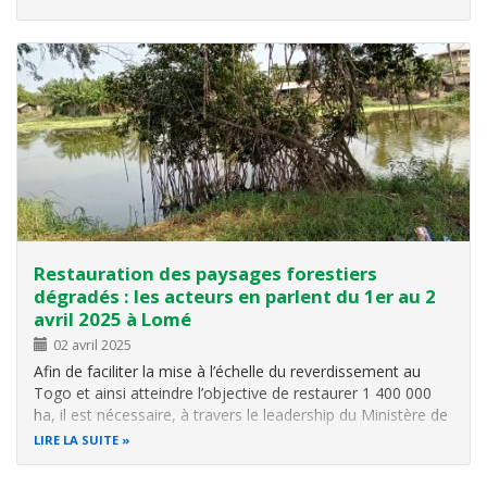
au Développement.
Restauration des paysages forestiers
dégradés : les acteurs en parlent du 1er au 2
avril 2025 à Lomé
02 avril 2025
Afin de faciliter la mise à l’échelle du reverdissement au
Togo et ainsi atteindre l’objective de restaurer 1 400 000
ha, il est nécessaire, à travers le leadership du Ministère de
l’Environnement et des Ressources Forestières, de réunir
LIRE LA SUITE
les institutions et les acteurs impliqués dans la
restauration…