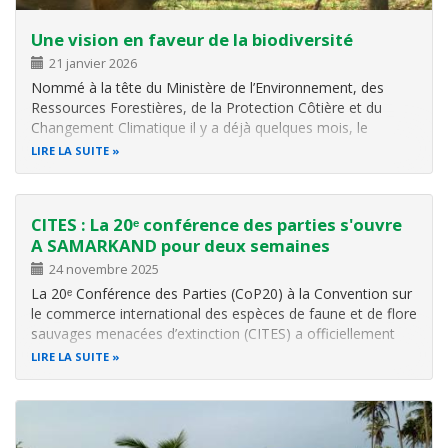
Une vision en faveur de la biodiversité
21 janvier 2026
Nommé à la tête du Ministère de l’Environnement, des
Ressources Forestières, de la Protection Côtière et du
Changement Climatique il y a déjà quelques mois, le
professeur Kokoroko Komlan Dodzi imprime une nouvelle
LIRE LA SUITE
dynamique à l’action environnementale au Togo. Une vision
ambitieuse, alignée sur l…
CITES : La 20ᵉ conférence des parties s'ouvre
A SAMARKAND pour deux semaines
24 novembre 2025
La 20ᵉ Conférence des Parties (CoP20) à la Convention sur
le commerce international des espèces de faune et de flore
sauvages menacées d’extinction (CITES) a officiellement
démarré ce lundi 24 novembre 2025 à Samarkand, en
LIRE LA SUITE
Ouzbékistan. Jusqu’au 5 décembre 2025, près de 184
Parties, organisations…