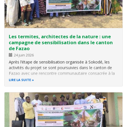
Les termites, architectes de la nature : une
campagne de sensibilisation dans le canton
de Fazao
24 juin 2026
Après l’étape de sensibilisation organisée à Sokodé, les
activités du projet se sont poursuivies dans le canton de
Fazao avec une rencontre communautaire consacrée à la
valorisation du rôle écologique des termites et de leur
LIRE LA SUITE
contribution à la fertilité des sols. Cette séance de
sensibilisation a…