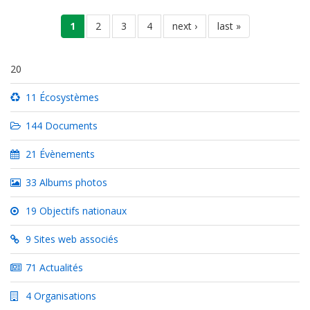
Pagination
page
1
page
2
page
3
page
4
page
next ›
dernière
last »
courante
suivante
page
20
11 Écosystèmes
144 Documents
21 Évènements
33 Albums photos
19 Objectifs nationaux
9 Sites web associés
71 Actualités
4 Organisations