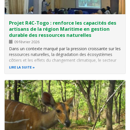
Projet R4C-Togo : renforce les capacités des
artisans de la région Maritime en gestion
durable des ressources naturelles
09 février 2026
Dans un contexte marqué par la pression croissante sur les
ressources naturelles, la dégradation des écosystèmes
côtiers et les effets du changement climatique, le secteur
de l’artisanat a besoin d’un nouveau souffle. Afin de rendre
LIRE LA SUITE
les métiers de l’artisanat plus durables, l’association
Femmes…